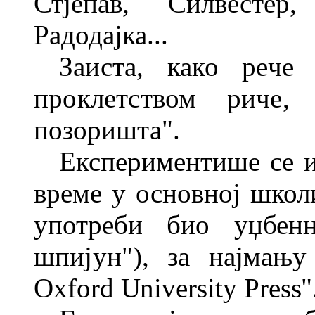
Стјепав, Силвестер,
Радодајка...
Заиста, како реч
проклетством риче
позоришта".
Експериментише се и
време у основној школ
употреби био уџ
бен
шпијун"), за најмању
Oxford University Press
"