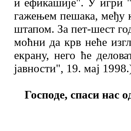
и ефикашије". У игри 
гажењем пешака, међу к
штапом. За пет-шест го
моћни да крв неће изгл
екрану, него ће делов
јавности", 19.
мај 1998.
Господе, спаси нас 