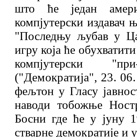
што ће један амери
компјутерски издавач њ
"Последњу љубав у Ца
игру која ће обухватити
компјутерски "при
("Демократија", 23. 06.
фељтон у Гласу јавнос
наводи тобожње Ност
Босни где ће у јуну 
ствар
не демократије и