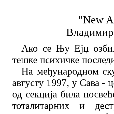
"New A
Владимир
А
ко
се
Њу Ејџ озби
тешке
психичке послед
На међународном ск
авгус
ту 1997, у Сава - ц
од секција била
посвећ
тоталитарних и дест