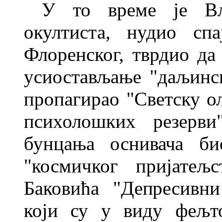
У то време је Вл
окултиста, нудио сп
Флорен
ског, тврдио да
усиостављање "да
љинс
пропагирао "Светску о
психолошких резерви"
бунцања оснивача би
"космичког пријатељ
Баковића "Депресивн
који су у виду
фељт