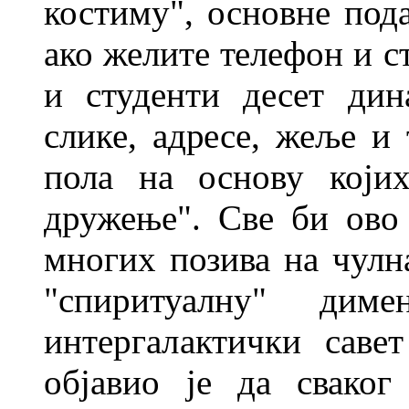
кос
тиму", основне под
ако желите теле
фон и с
и студенти десет ди
слике, адресе, жеље и
пола на основу који
дружење".
Све би ово 
многих позива на чул
"спиритуалну" дим
интергалактички саве
објавио је
да сваког