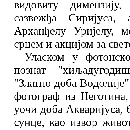
видовиту димензију
сазвежђа Сиријуса,
Арханђелу Уријелу, 
срцем и акцијом за
свет
Уласком у фотонск
познат "хиљадугоди
"Златно доба Во
долије"
фотограф из Неготина, 
уочи доба Акваријуса, 
сунце, као извор живо