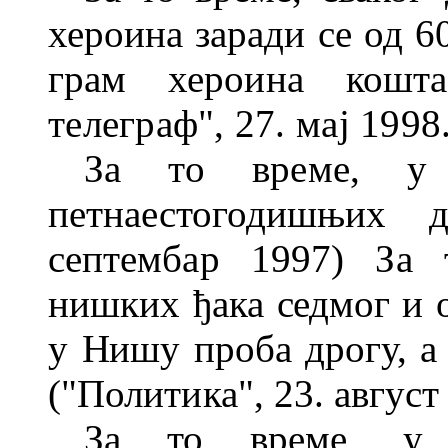
хероина
заради се од 6
грам хероина кош
телеграф", 27. мај 1998
За то време,
у
петнаестогодишњих 
септембар 1997) За 
нишких ђака
седмог и 
у Нишу проба дрогу, а
("Политика", 23. август
За то
време, у