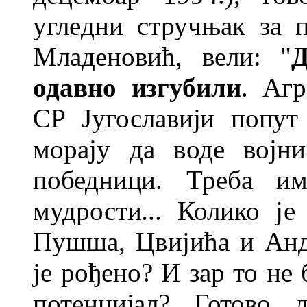
угледни стручњак за 
Младеновић, вели: "
Д
одавно
изгубили
. Агр
СР Југославији попу
морају да воде војн
победници. Треба и
мудрости...
Колико је
Пушша, Цвијића и Ан
је рођено? И зар то не
потенцијал? Готово 