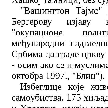
"Вашингтон Тајмс" 
Бер
герову изјаву 
"окупационе пол
међународни надгледн
Србима да граде цркву 
- осим ако се
и муслима
октобра 1997., "Блиц").
Избеглице које жи
самоубиства. 175
хиљад