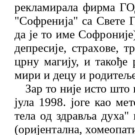
рекла
мирала фирма ГО
"Софренија" са Свете Г
да је то име Софроније)
депресије, страхове, т
црну магију, и такође
мири и децу и родитељ
Зар то није исто што 
јула 1998. јоге као мет
тела од здравља духа"
(оријентална, хомеопати