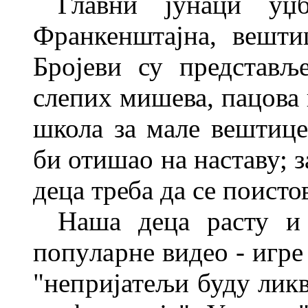
Главни јунаци уџ
Франкенштајна, вешти
Бројеви су представљ
слепих мишева, пацова
школа за мале вештице
би отишао на наставу; 
деца треба да се поист
Наша деца расту и
попу
ларне видео - игре
"непријатељи
буду лик