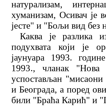
натурализам, интерн
хуманизам,
Осивач је в
јесте" и "Бољи вид без
Каква је разлика и
подухвата који је ор
јаунуара 1993. годи
1993., чланак "Нова 
успостављан "мисаони
и Београда, а поред ов
били
"Браћа Карић" и "