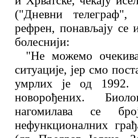
и Хрватске, чекају ис
("Дневни телеграф", 
рефрен, понављају се и
болеснији:
"Не можемо очекива
ситуације, јер смо пост
умрлих је од
1992.
новорођених. Биол
нагомилава се бр
нефункционалних грађ