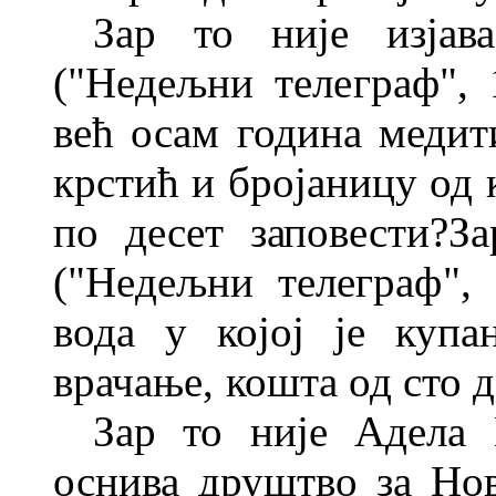
Зар то није изја
("Недељни телеграф", 
већ осам година медити
крстић и бројаницу од 
по десет заповести?
За
("Недељни телеграф",
вода у којој је купа
врачање, кошта од сто 
Зар то није Адела
оснива друштво за Но