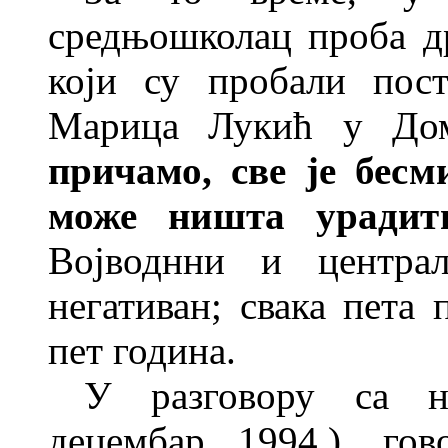
средњошколац проба др
који су пробали пост
Марица Лукић у Дом
причамо, све
је бесм
може ништа урадит
Војводнни и централ
негативан; свака пета
пет година.
У раз
говору са н
децембар 1994.), го