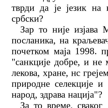
тврди да је језик на 
србски?
Зар то није изјава
посла
ника, на краљевач
почетком маја
1998. п
"санкције добре, и не
лекова, хране, нс греје
природне селекције и
на
род, здрава нација"?
За то време, сваког