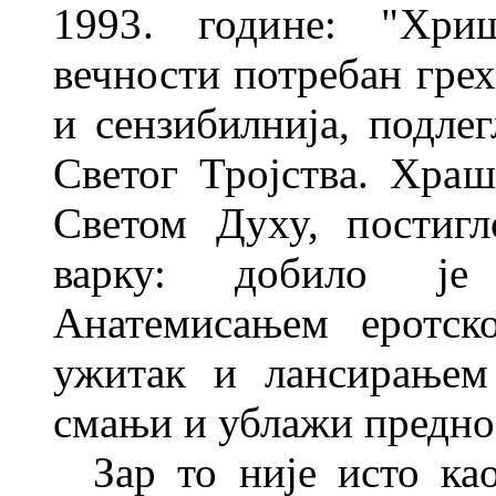
1993. године: "Хр
вечности потребан грех
и сензибилнија, подлег
Светог
Тројства. Храш
Светом Духу, по
стиг
варку: добило је о
Анатемисањем еротск
ужитак и лансирањем
смањи и ублажи
предно
Зар то није исто ка