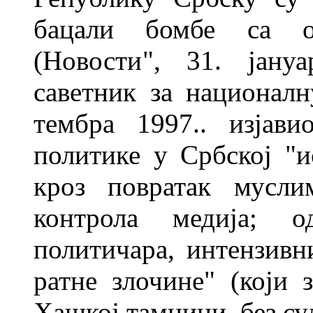
бацали бомбе са
(Новости", 31. јану
саветник за националн
тембра 1997.. изјав
политике у Србској
"и
кроз повратак мусли
контрола медија; о
политичара, интензивн
ратне злочине" (који 
Хашкој тамници, без суд