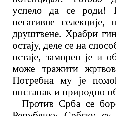
успело да се роди! 
негативне селекци
је, 
друштвене. Храбри ги
остају, деле се на спос
остаје, заморен је и о
може
тражити жртвов
Потребна му је пом
опстанак и природно 
Против Срба се бор
Репу
блику Србску су