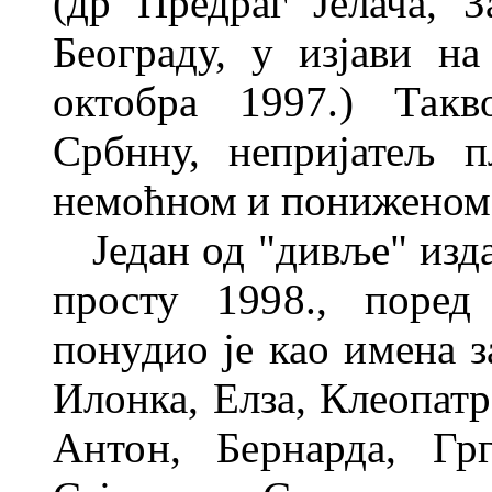
(др Предраг Јелача, 
Београду, у изјави н
октобра 1997.) Такв
Србнну, непријатељ 
немоћном и пони
женом
Један од "дивље" изд
прос
ту 1998., поред
понудио је као имена
з
Илонка, Елза, Клеопатр
Антон, Бернарда, Гр