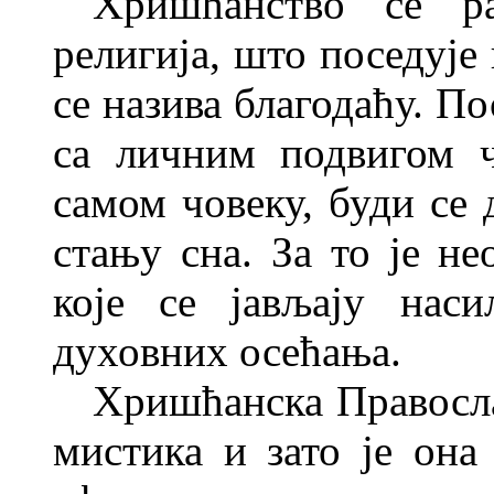
Хришћанство се ра
религија, што поседује
се назива благодаћу. По
са личним подвигом 
самом човеку, буди се 
стању сна. За то је не
које се јављају нас
духовних осећања.
Хришћанска Правосла
мистика и зато је она 