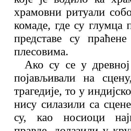
храмовни ритуали соб
комаде, где су глумца 
представе су праћен
плесовима.
Ако су се у древној
појављивали на сцен
трагедије, то у индијс
нису силазили са сцене
су, као носиоци нај
правде, долазили у кр