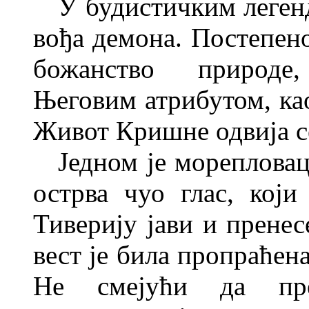
У будистичким легенд
вођа демона. Постепено
божанство природе
Његовим атрибутом, као
Живот Кришне одвија се
Једном је морепловац
острва чуо глас, који
Тиверију јави и пренес
вест је била пропраћен
Не смејући да пре