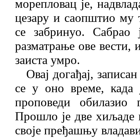
морепловац је, надвлад
цезару и саопштио му т
се забринуо. Сабрао
разматрање ове вести, 
заиста умро.
Овај догађај, записан
се у
оно
време, када 
проповеди обилазио 
Прошло је две хиљаде 
своје пређашњу владави