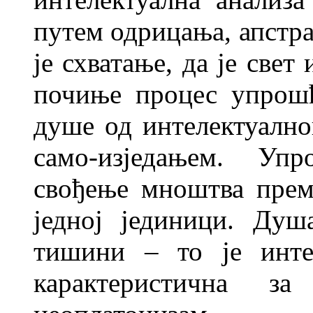
путем одрицања, апстра
је схватање, да је свет
почиње процес упрошћ
душе од интелектуалног
само-изједањем. Уп
свођење мноштва прем
једној јединици. Ду
тишини – то је интел
карактеристична з