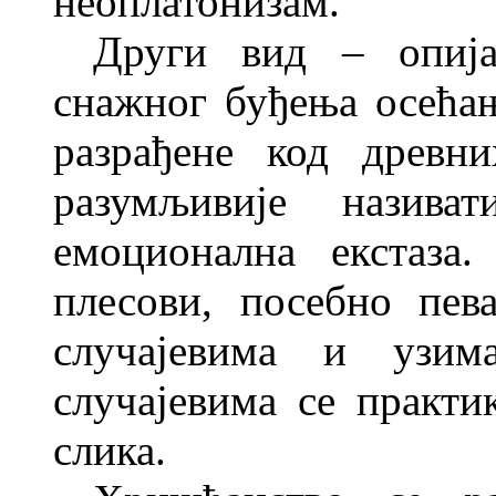
неоплатонизам.
Други вид – опија
снажног буђења осећањ
разрађене код древн
разумљивије назива
емоционална екстаза
плесови, посебно пев
случајевима и узим
случајевима се практи
слика.