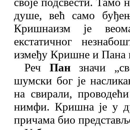
своје подсвести. Тамо 
душе, већ само буђе
Кришнаизм је веома
екстатичног незнабо
између Кришне и Пана г
Реч
Пан
значи „све
шумски бог је наслика
на свирали, проводећ
нимфи. Кришна је у д
причама био представље