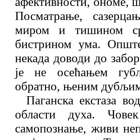
афективности, оно
ме
, 
Посматрање, сазерца
миром и тишином ср
бистрином ума. Опште
некада доводи до забор
је не осећањем губљ
обратно, њеним дубљим
Паганска екстаза во
области духа. Чове
самопознање, живи не