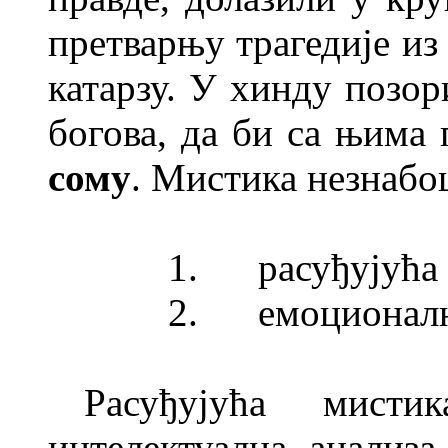
претварњу трагедије из
катарзу. У хинду позор
богова, да би са њима 
сому
. Мистика незнабош
1.
расуђујућа
2.
емоционалн
Расуђујућа мист
интелектуална анализа