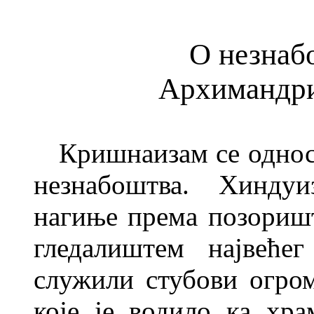
О незнаб
Архимандри
Кришнаизам се однос
незнабоштва. Хинду
нагиње према позоришт
гледалиштем највеће
служили стубови огро
које је водило ка хр